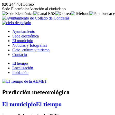
920 244 401
Correo
Sede Electrónica
Atención al ciudadano
Ayuntamiento
Sede electrónica
El municipio
Noticias y fotografías
Ocio, cultura y turismo
Contacto
El tiempo
Localización
Población
Predicción meteorológica
El municipio
El tiempo